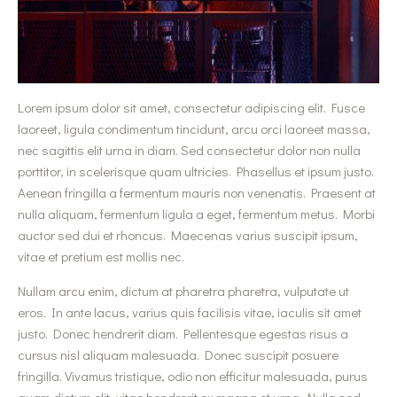
Lorem ipsum dolor sit amet, consectetur adipiscing elit. Fusce
laoreet, ligula condimentum tincidunt, arcu orci laoreet massa,
nec sagittis elit urna in diam. Sed consectetur dolor non nulla
porttitor, in scelerisque quam ultricies. Phasellus et ipsum justo.
Aenean fringilla a fermentum mauris non venenatis. Praesent at
nulla aliquam, fermentum ligula a eget, fermentum metus. Morbi
auctor sed dui et rhoncus. Maecenas varius suscipit ipsum,
vitae et pretium est mollis nec.
Nullam arcu enim, dictum at pharetra pharetra, vulputate ut
eros. In ante lacus, varius quis facilisis vitae, iaculis sit amet
justo. Donec hendrerit diam. Pellentesque egestas risus a
cursus nisl aliquam malesuada. Donec suscipit posuere
fringilla. Vivamus tristique, odio non efficitur malesuada, purus