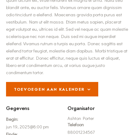
quam dictum elit, vitae hendrerit ex magna et urna. Nulla sed
blandit ante, eu auctor felis. Vivamus ornare quam dignissim
odio tincidunt a eleifend. Maecenas gravida porta purus est
vestibulum. Nam ut elit massa. Etiam metus sapien, placerat
eget volutpat eu, ultrices id elit. Sed vel neque ac quam molestie
scelerisque nec non neque. Duis sed mi augue imperdiet
eleifend. Vivamus rutrum a turpis eu porta. Donec sagittis est
eleifend tortor feugiat, molestie diam dapibus. Morbi tristique at
erat at efficitur. Donec efficitur, neque quis luctus et aliquet,
libero erat condimentum arcu, at varius augue justo
condimentum tortor.
TOEVOEGEN AAN KALENDER
Gegevens
Organisator
Ashton Porter
Begin:
Telefoon
jun 19, 2025@8:00 pm
88001234567
Einde: